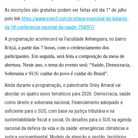
As inscrições são gratuitas podem ser feitas até dia 1° de julho
pelo link
https://www.even3.com.br/
etapa-municipal-de-linhares-
da-18-conferencia-nacional-de-
saude-754097/
A programação acontecerá na Faculdade Anhanguera, no bairro
Araç
á
, a partir das 7 h
oras
, com o credenciamento dos
participantes. Em seguida, será feita a composição da mesa de
abertura. Neste ano, o tema
do
evento será: “Saúde, Democracia,
Soberania e SUS: cuidar do povo é cuidar do Brasil”.
Ainda durante a programação, o palestrante Orley Amaral vai
abordar os quatro eixos temáticos para 2026: Democracia, saúde
como direito e soberania nacional; Financiamento adequado e
suficiente para o SUS, com base na justiça tributária e na
sustentabilidade fiscal e social; Os desafios para o SUS na agenda
nacional da defesa da vida e da saúde: emergências climáticas e
justiça socioambiental; Modelo de atenção e gestão, territórios