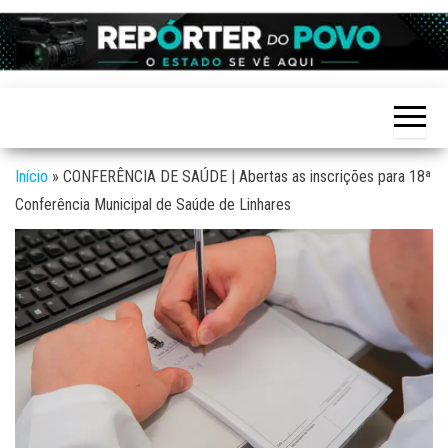
Skip
to
Reporter
site de
the
Notícias
do povo
variadas
content
de
Linhares
Linhares
e região
Início
»
CONFERÊNCIA DE SAÚDE | Abertas as inscrições para 18ª
Conferência Municipal de Saúde de Linhares