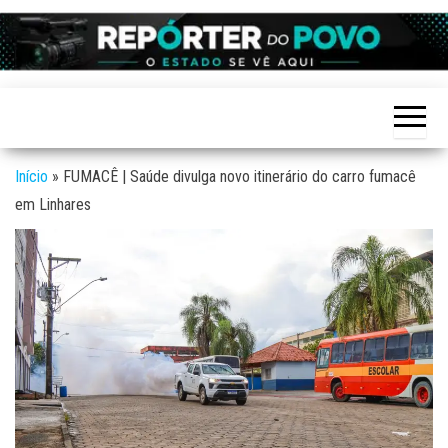
Skip
to
Reporter
site de
the
Notícias
do povo
variadas
content
de
Linhares
Linhares
e região
Início
»
FUMACÊ | Saúde divulga novo itinerário do carro fumacê
em Linhares