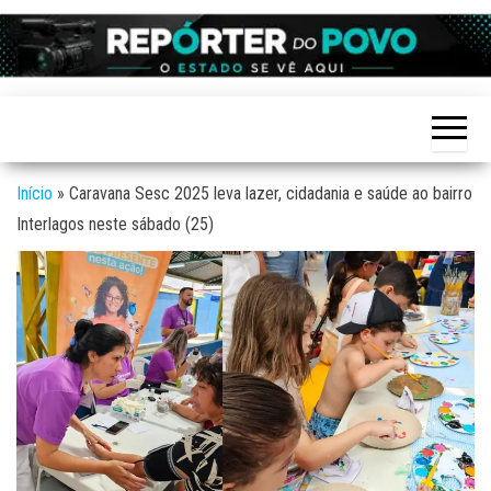
Skip
to
Reporter
site de
the
Notícias
do povo
variadas
content
de
Linhares
Linhares
e região
Início
»
Caravana Sesc 2025 leva lazer, cidadania e saúde ao bairro
Interlagos neste sábado (25)