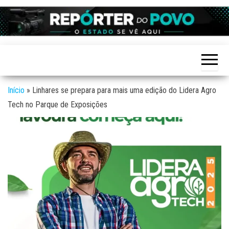
Skip
to
Reporter
site de
the
Notícias
do povo
variadas
content
de
Linhares
Linhares
e região
Início
»
Linhares se prepara para mais uma edição do Lidera Agro
Tech no Parque de Exposições