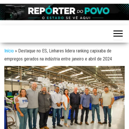
Skip
to
Reporter
site de
the
Notícias
do povo
variadas
content
de
Linhares
Linhares
e região
Início
»
Destaque no ES, Linhares lidera ranking capixaba de
empregos gerados na indústria entre janeiro e abril de 2024