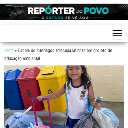
Skip
to
Reporter
site de
the
Notícias
do povo
variadas
content
de
Linhares
Linhares
e região
Início
»
Escola do Interlagos arrecada latinhas em projeto de
educação ambiental