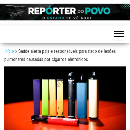
Skip
to
Reporter
site de
the
Notícias
do povo
variadas
content
de
Linhares
Linhares
e região
Início
»
Saúde alerta pais e responsáveis para risco de lesões
pulmonares causadas por cigarros eletrônicos