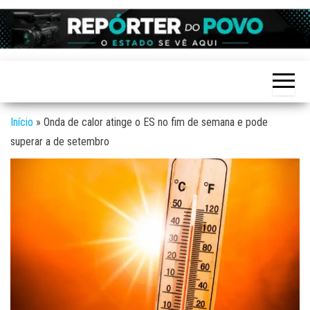
Skip
to
Reporter
site de
the
Notícias
do povo
variadas
content
de
Linhares
Linhares
e região
Início
»
Onda de calor atinge o ES no fim de semana e pode
superar a de setembro