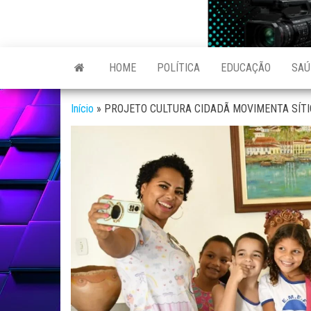
Skip
to
Reporter
site de
the
Notícias
do povo
variadas
content
HOME
POLÍTICA
EDUCAÇÃO
SAÚ
de
Linhares
Linhares
e região
Início
»
PROJETO CULTURA CIDADÃ MOVIMENTA SÍTI