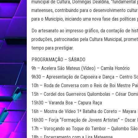
municipal de Cultura, Domingas Dealdina, “fundamental 
mateenses, contribuindo para o desenvolvimento cultu
para o Município, iniciando uma nova fase das políticas 
Do artesanato ao impresso gráfico, da contação de histór
produções, patrocinadas pela Cultura Municipal, promet
tempo para prestigiar.
PROGRAMAÇÃO – SÁBADO
9h – Acelera São Mateus (Vídeo) – Camila Honório
9h30 – Apresentação de Capoeira e Dança – Centro So
10h – Roda de Conversa com o Reis de Boi Mestre Pai
15h – Cordel dos Guerreiros Quilombolas – César Domi
15h30 – Varanda Boa – Capura Raça
16h – Mostra de Vídeo 1ª Batalha do Coreto – Mayara
16h30 – Forja “Formação de Jovens Artistas” – Oscar 
17h – Voroçando ao Toque do Tambor – Quilombo São 
18h – Encerramento com a Lira Mateense