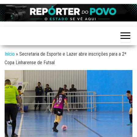
Skip
to
Reporter
site de
the
Notícias
do povo
variadas
content
de
Linhares
Linhares
e região
Início
»
Secretaria de Esporte e Lazer abre inscrições para a 2ª
Copa Linharense de Futsal