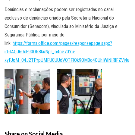
Denúncias e reclamações podem ser registradas no canal
exclusivo de denúncias criado pela Secretaria Nacional do
Consumidor (Senacom), vinculada ao Ministério da Justiça e
Segurança Pública, por meio do
link:
https://forms.office.com/pages/responsepage.aspx?
id=IAQJ60xE90OR8kuNpr_o4ce70Yu-
xyFJqM_04J2TPrpUMFU0UUdVOTFIQk9OM0o4QUhIWlNIRlFZVi4u
Share on Social Media