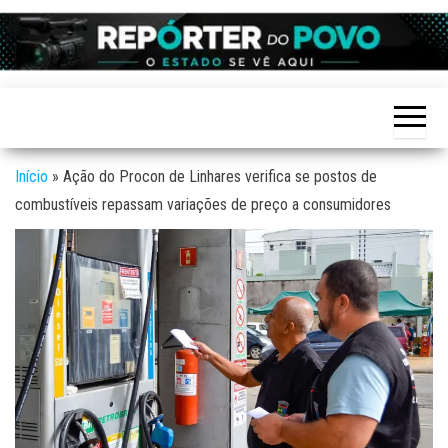
Skip
to
Reporter
site de
the
Notícias
do povo
variadas
content
de
Linhares
Linhares
e região
Início
»
Ação do Procon de Linhares verifica se postos de
combustíveis repassam variações de preço a consumidores