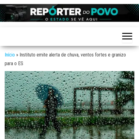
Skip
to
Reporter
site de
the
Notícias
do povo
variadas
content
de
Linhares
Linhares
e região
Início
»
Instituto emite alerta de chuva, ventos fortes e granizo
para o ES