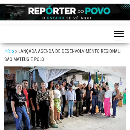
Skip
to
Reporter
site de
the
Notícias
do povo
variadas
content
de
Linhares
Linhares
e região
Início
»
LANÇADA AGENDA DE DESENVOLVIMENTO REGIONAL:
SÃO MATEUS É POLO