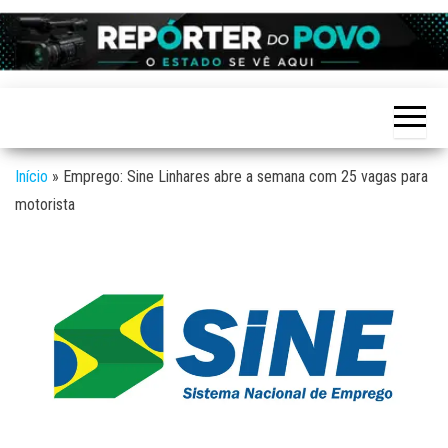
Skip
to
Reporter
site de
the
Notícias
do povo
variadas
content
de
Linhares
Linhares
e região
Início
»
Emprego: Sine Linhares abre a semana com 25 vagas para
motorista