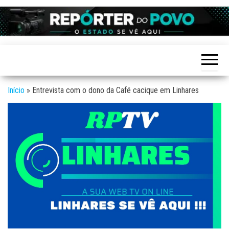
Skip
to
Reporter
site de
the
Notícias
do povo
variadas
content
de
Linhares
Linhares
e região
Início
»
Entrevista com o dono da Café cacique em Linhares