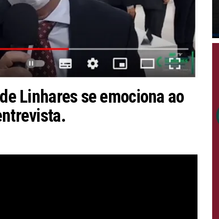
o de Linhares se emociona ao
ntrevista.