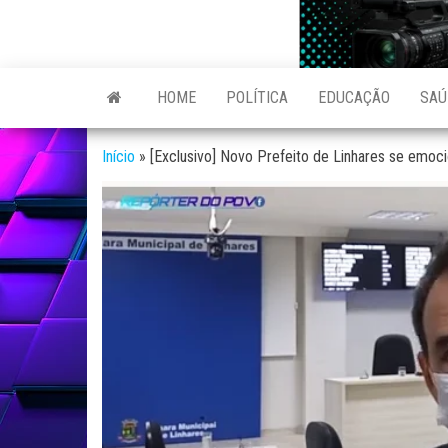
Skip
to
Reporter
site de
the
Notícias
do povo
variadas
content
HOME
POLÍTICA
EDUCAÇÃO
SAÚ
de
Linhares
Linhares
e região
Início
»
[Exclusivo] Novo Prefeito de Linhares se emoci