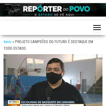
Skip
to
Reporter
site de
the
Notícias
do povo
variadas
content
de
Linhares
Linhares
e região
Início
»
PROJETO CAMPEÕES DO FUTURO É DESTAQUE EM
TODO ESTADO.