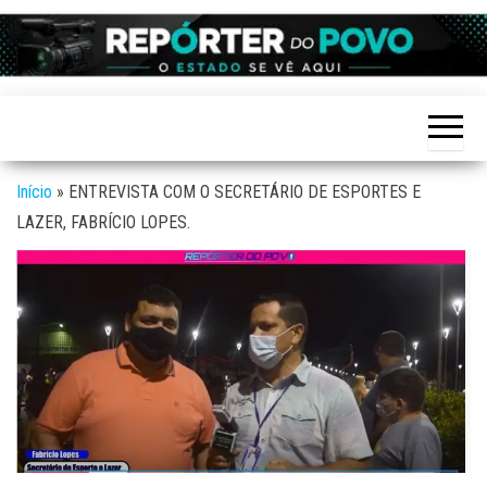
Skip
to
Reporter
site de
the
Notícias
do povo
variadas
content
de
Linhares
Linhares
e região
Início
»
ENTREVISTA COM O SECRETÁRIO DE ESPORTES E
LAZER, FABRÍCIO LOPES.