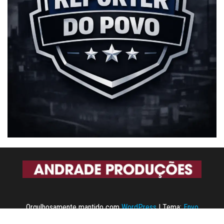
Orgulhosamente mantido com
WordPress
|
Tema:
Envo
Magazine