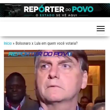
Skip
to
Reporter
site de
the
Notícias
do povo
variadas
content
de
Linhares
Linhares
e região
Início
»
Bolsonaro x Lula em quem você votaria?