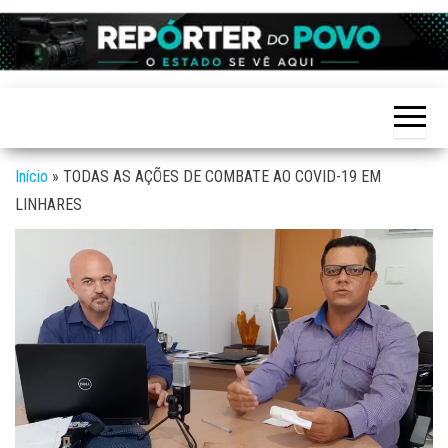
Skip
to
Reporter
site de
the
Notícias
do povo
variadas
content
de
Linhares
Linhares
e região
Início
»
TODAS AS AÇÕES DE COMBATE AO COVID-19 EM
LINHARES