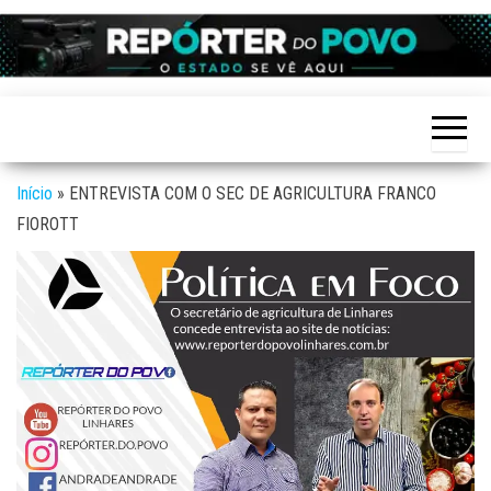
Skip
to
Reporter
site de
the
Notícias
do povo
variadas
content
de
Linhares
Linhares
e região
Início
»
ENTREVISTA COM O SEC DE AGRICULTURA FRANCO
FIOROTT