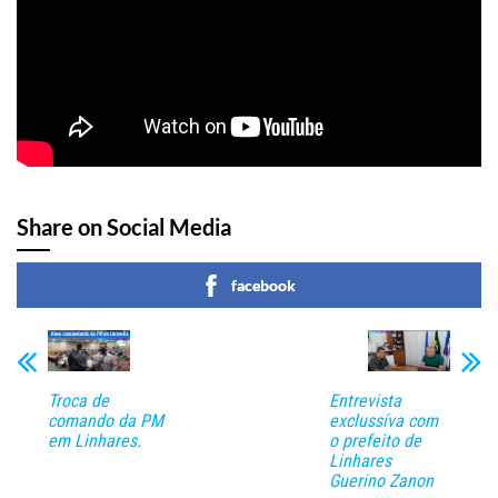
Share on Social Media
facebook
Entrevista
Troca de
exclussíva com
comando da PM
o prefeito de
em Linhares.
Linhares
Guerino Zanon