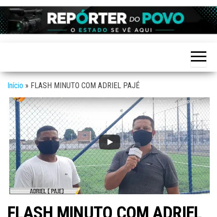
Skip
to
Reporter
site de
the
Notícias
do povo
variadas
content
de
Linhares
Linhares
e região
Início
»
FLASH MINUTO COM ADRIEL PAJÉ
FLASH MINUTO COM ADRIEL