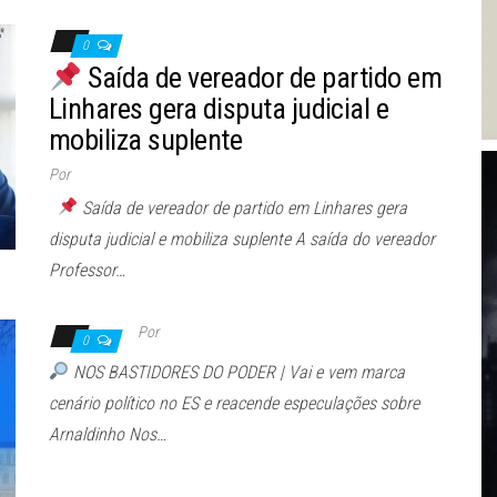
0
Saída de vereador de partido em
Linhares gera disputa judicial e
mobiliza suplente
Por
Saída de vereador de partido em Linhares gera
disputa judicial e mobiliza suplente A saída do vereador
Professor…
Por
0
NOS BASTIDORES DO PODER | Vai e vem marca
cenário político no ES e reacende especulações sobre
Arnaldinho Nos…