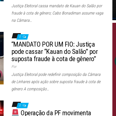
Justiça Eleitoral cassa mandato de Kauan do Salão por
fraude à cota de gênero; Cabo Bonadiman assume vaga
na Câmara…
0
“MANDATO POR UM FIO: Justiça
pode cassar “Kauan do Salão” por
suposta fraude à cota de gênero”
Por
Justiça Eleitoral pode redefinir composição da Câmara
de Linhares após ação sobre suposta fraude à cota de
gênero A composição…
0
Operação da PF movimenta