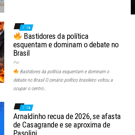
0
Bastidores da política
esquentam e dominam o debate no
Brasil
Por
Bastidores da política esquentam e dominam o
debate no Brasil O cenário político brasileiro voltou a
ocupar o centro…
0
Arnaldinho recua de 2026, se afasta
de Casagrande e se aproxima de
Pasolini