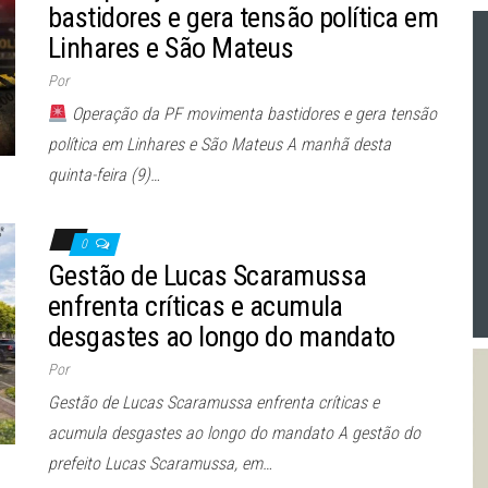
bastidores e gera tensão política em
Linhares e São Mateus
Por
Operação da PF movimenta bastidores e gera tensão
política em Linhares e São Mateus A manhã desta
quinta-feira (9)…
0
Gestão de Lucas Scaramussa
enfrenta críticas e acumula
desgastes ao longo do mandato
Por
Gestão de Lucas Scaramussa enfrenta críticas e
acumula desgastes ao longo do mandato A gestão do
prefeito Lucas Scaramussa, em…