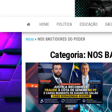
Skip
to
Reporter
site de
the
Notícias
do povo
variadas
content
HOME
POLÍTICA
EDUCAÇÃO
SAÚ
de
Linhares
Linhares
e região
Início
»
NOS BASTIDORES DO PODER
Categoria:
NOS B